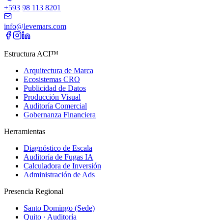
+593 98 113 8201
info@levemars.com
Estructura ACI™
Arquitectura de Marca
Ecosistemas CRO
Publicidad de Datos
Producción Visual
Auditoría Comercial
Gobernanza Financiera
Herramientas
Diagnóstico de Escala
Auditoría de Fugas IA
Calculadora de Inversión
Administración de Ads
Presencia Regional
Santo Domingo (Sede)
Quito · Auditoría