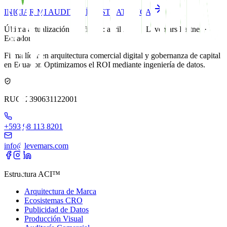
INICIAR MI AUDITORÍA ESTRATÉGICA
Última actualización verificada: abril 2026 · Levemars Partner ·
Ecuador
Firma líder en arquitectura comercial digital y gobernanza de capital
en Ecuador. Optimizamos el ROI mediante ingeniería de datos.
RUC: 2390631122001
+593 98 113 8201
info@levemars.com
Estructura ACI™
Arquitectura de Marca
Ecosistemas CRO
Publicidad de Datos
Producción Visual